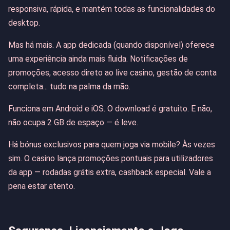
responsiva, rápida, e mantém todas as funcionalidades do
desktop.
Mas há mais. A app dedicada (quando disponível) oferece
uma experiência ainda mais fluida. Notificações de
promoções, acesso direto ao live casino, gestão de conta
completa... tudo na palma da mão.
Funciona em Android e iOS. O download é gratuito. E não,
não ocupa 2 GB de espaço — é leve.
Há bónus exclusivos para quem joga via mobile? Às vezes
sim. O casino lança promoções pontuais para utilizadores
da app — rodadas grátis extra, cashback especial. Vale a
pena estar atento.