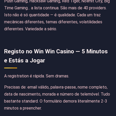
Push Gaming, Hacksaw Gaming, Red Tiger, Nolimit City, Big
Time Gaming... a lista continua. São mais de 40 providers.
Isto não é só quantidade — é qualidade. Cada um traz
mecânicas diferentes, temas diferentes, volatilidades
diferentes. Variedade a sério.
Registo no Win Win Casino — 5 Minutos
e Estás a Jogar
A registration é rápida. Sem dramas.
Precisas de: email válido, palavra-passe, nome completo,
data de nascimento, morada e número de telemóvel. Tudo
bastante standard. O formulário demora literalmente 2-3
minutos a preencher.