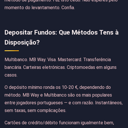
momento do levantamento. Confia.
Depositar Fundos: Que Métodos Tens à
Disposição?
Multibanco. MB Way. Visa. Mastercard. Transferência
bancária. Carteiras eletrónicas. Criptomoedas em alguns
casos.
O depósito mínimo ronda os 10-20 €, dependendo do
método. MB Way e Multibanco são os mais populares
entre jogadores portugueses — e com razão. Instantâneos,
sem taxas, sem complicações.
Cartões de crédito/débito funcionam igualmente bem,