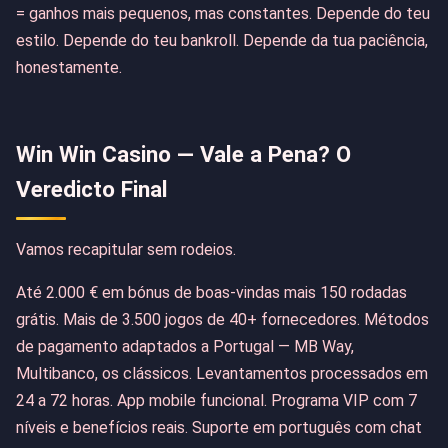
= ganhos mais pequenos, mas constantes. Depende do teu
estilo. Depende do teu bankroll. Depende da tua paciência,
honestamente.
Win Win Casino — Vale a Pena? O
Veredicto Final
Vamos recapitular sem rodeios.
Até 2.000 € em bónus de boas-vindas mais 150 rodadas
grátis. Mais de 3.500 jogos de 40+ fornecedores. Métodos
de pagamento adaptados a Portugal — MB Way,
Multibanco, os clássicos. Levantamentos processados em
24 a 72 horas. App mobile funcional. Programa VIP com 7
níveis e benefícios reais. Suporte em português com chat