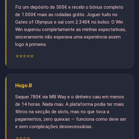
Fiz um depósito de 500€ e recebi o bónus completo
de 1.000€ mais as rodadas grátis. Joguei tudo no
Gates of Olympus e saí com 2.340€ no bolso. O Win
Win superou completamente as minhas expectativas,
sinceramente não esperava uma experiência assim
logo à primeira.
⭐⭐⭐⭐⭐
Hugo.B
Saquei 780€ via MB Way e o dinheiro caiu em menos
de 14 horas. Nada mau. A plataforma podia ter mais
filtros na secção de slots, mas no que toca a
pagamentos, zero queixas — funciona como deve ser
e sem complicações desnecessárias.
⭐⭐⭐⭐