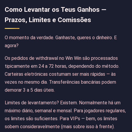
Como Levantar os Teus Ganhos —
Prazos, Limites e Comissões
O momento da verdade. Ganhaste, queres o dinheiro. E
agora?
Os pedidos de withdrawal no Win Win são processados
tipicamente em 24 a 72 horas, dependendo do método.
Carteiras eletrónicas costumam ser mais rápidas — às
vezes no mesmo dia. Transferências bancárias podem
demorar 3 a 5 dias úteis.
Limites de levantamento? Existem. Normalmente há um
máximo diário, semanal e mensal. Para jogadores regulares,
os limites são suficientes. Para VIPs — bem, os limites
sobem consideravelmente (mais sobre isso à frente).